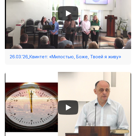
26.03.’26_Квинтет: «Милостью, Боже, Твоей я живу»