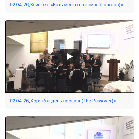
02.04.’26_Квинтет: «Есть место на земле (Голгофа)»
02.04.’26_Хор: «Уж день прошёл (The Passover)»