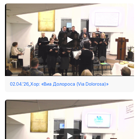
Хор
Прославление
Библия
Воскресная
школа
Фото Воскресной школы
Видео Воскресной школы
Фото
02.04.’26_Хор: «Виа Долороса (Via Dolorosa)»
Видео
Архив
Пожертвования