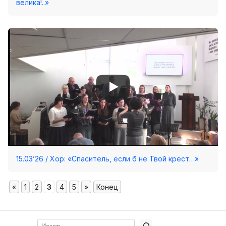
велика!..»
15.03’26 / Хор: «Спаситель, если б не Твой крест…»
«
1
2
3
4
5
»
Конец
Поиск