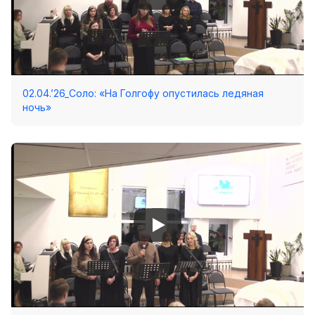
02.04.’26_Соло: «На Голгофу опустилась ледяная
ночь»