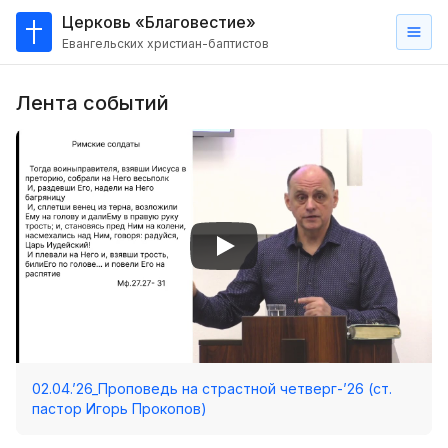
Церковь «Благовестие»
Евангельских христиан-баптистов
Главная
Лента событий
О
нас
Кто такие баптисты?
Мы на карте
Проповеди
Пасторское наставление
Проповеди
Серии проповедей
02.04.’26_Проповедь на страстной четверг-’26 (ст.
Трансляции
пастор Игорь Прокопов)