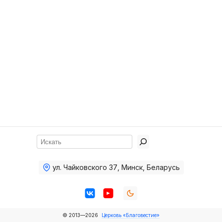
Хор
Прославление
Библия
Воскресная
школа
Фото Воскресной школы
Видео Воскресной школы
Фото
Поиск
Видео
ул. Чайковского 37
,
Минск, Беларусь
Архив
Пожертвования
© 2013—2026
Церковь «Благовестие»