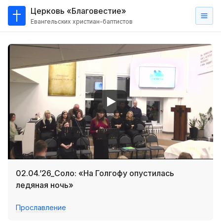
Церковь «Благовестие»
Евангельских христиан-баптистов
Главная
О
нас
Кто такие баптисты?
Мы на карте
Проповеди
Пасторское наставление
Проповеди
02.04.’26_Соло: «На Голгофу опустилась
Серии проповедей
ледяная ночь»
Трансляции
Прославление