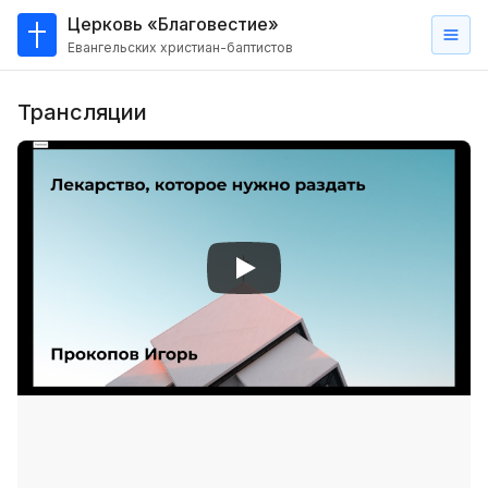
Церковь «Благовестие»
Евангельских христиан-баптистов
Главная
Трансляции
О
нас
Кто такие баптисты?
Мы на карте
Проповеди
Пасторское наставление
Проповеди
Серии проповедей
Трансляции