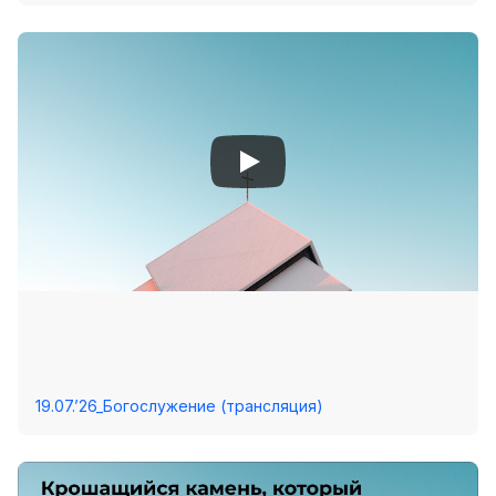
19.07.’26_Богослужение (трансляция)