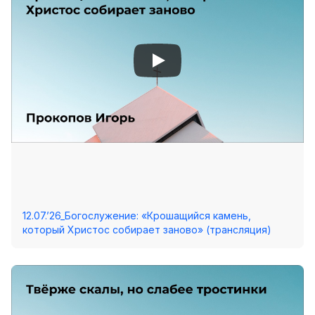
12.07.’26_Богослужение: «Крошащийся камень,
который Христос собирает заново» (трансляция)