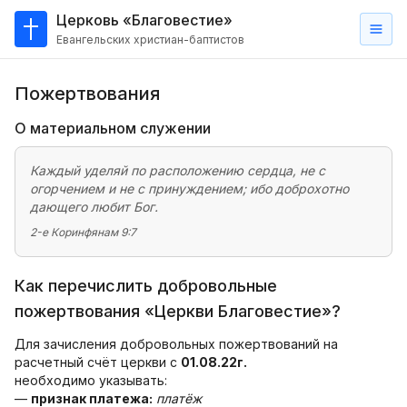
Церковь «Благовестие»
Евангельских христиан-баптистов
Главная
Пожертвования
О
нас
О материальном служении
Кто такие баптисты?
Каждый уделяй по расположению сердца, не с
огорчением и не с принуждением; ибо доброхотно
Мы на карте
дающего любит Бог.
2-е Коринфянам 9:7
Проповеди
Пасторское наставление
Как перечислить добровольные
Проповеди
пожертвования «Церкви Благовестие»?
Серии проповедей
Для зачисления добровольных пожертвований на
расчетный счёт церкви с
01.08.22г.
Трансляции
необходимо указывать:
—
признак платежа:
платёж