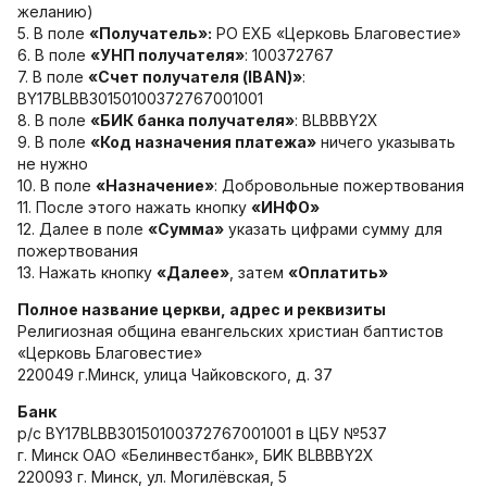
желанию)
5. В поле
«Получатель»:
РО ЕХБ «Церковь Благовестие»
6. В поле
«УНП получателя»
: 100372767
7. В поле
«Счет получателя (IBAN)»
:
BY17BLBB30150100372767001001
8. В поле
«БИК банка получателя»
: BLBBBY2X
9. В поле
«Код назначения платежа»
ничего указывать
не нужно
10. В поле
«Назначение»
: Добровольные пожертвования
11. После этого нажать кнопку
«ИНФО»
12. Далее в поле
«Сумма»
указать цифрами сумму для
пожертвования
13. Нажать кнопку
«Далее»
, затем
«Оплатить»
Полное название церкви, адрес и реквизиты
Религиозная община евангельских христиан баптистов
«Церковь Благовестие»
220049 г.Минск, улица Чайковского, д. 37
Банк
р/с BY17BLBB30150100372767001001 в ЦБУ №537
г. Минск ОАО «Белинвестбанк», БИК BLBBBY2X
220093 г. Минск, ул. Могилёвская, 5