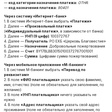
Хор
—
код категории назначения платежа:
OTHR
.
—
код назначения платежа:
90401
Прославление
Через систему «Интернет-банк»
1. В системе Интернет-банк выбрать
«Платежи»
Библия
2. Далее —
«Произвольный платеж»
(
«Индивидуальный платеж»
, в зависимости от банка)
Воскресная
3. Далее —
УНП (9 цифр)
: 100372767
школа
4. Далее —
Получатель
: РО ЕХБ «Церковь Благовестие»
5. Далее —
Назначение
: Добровольные пожертвования
Фото Воскресной школы
6. Далее —
Счет
: BY17BLBB30150100372767001001
Видео Воскресной школы
7. Далее —
Сумма
: (цифрами сумма пожертвования)
Через мобильное приложение «М-банкинг»
Фото
1. В системе М-банкинг выбрать
«Перевод по
реквизитам»
Видео
2. В поле
«ФИО плательщика»
указать свою фамилию,
имя, отчество (поле не обязательно для заполнения, по
Архив
желанию)
3. В поле
«УНП плательщика»
ничего указывать не
Пожертвования
нужно
4. В поле
«Адрес плательщика»
указать свой адрес
проживания (поле не обязательно для заполнения, по