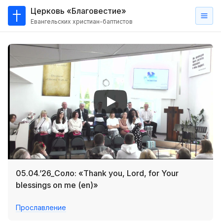
Церковь «Благовестие»
Евангельских христиан-баптистов
Главная
О
нас
Кто такие баптисты?
Мы на карте
Проповеди
Пасторское наставление
Проповеди
05.04.’26_Соло: «Thank you, Lord, for Your
Серии проповедей
blessings on me (en)»
Трансляции
Прославление