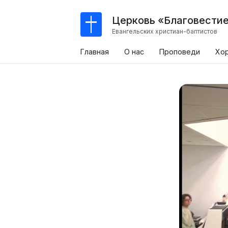
Церковь «Благовести
Евангельских христиан-баптистов
Главная
О нас
Проповеди
Хо