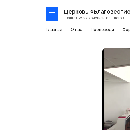
Церковь «Благовести
Евангельских христиан-баптистов
Главная
О нас
Проповеди
Хо