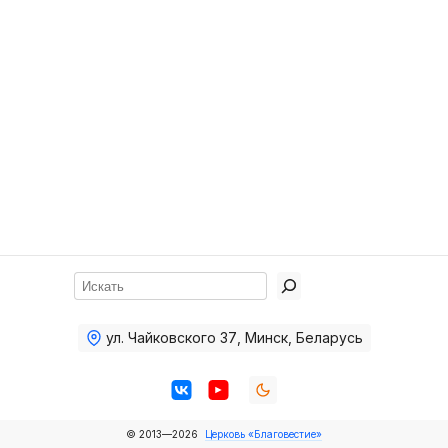
Хор
Прославление
Библия
Воскресная
школа
Фото Воскресной школы
Видео Воскресной школы
Фото
Поиск
Видео
ул. Чайковского 37
,
Минск, Беларусь
Архив
Пожертвования
© 2013—2026
Церковь «Благовестие»