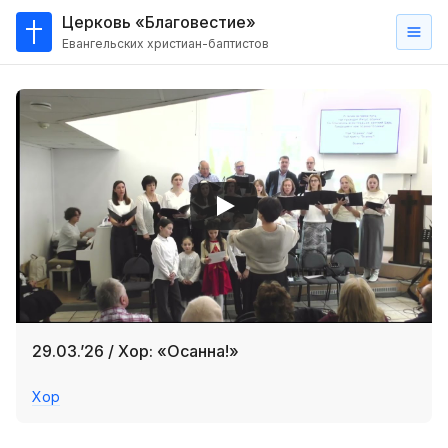
Церковь «Благовестие»
Евангельских христиан-баптистов
Главная
О
нас
Кто такие баптисты?
Мы на карте
Проповеди
Пасторское наставление
Проповеди
29.03.’26 / Хор: «Осанна!»
Серии проповедей
Хор
Трансляции