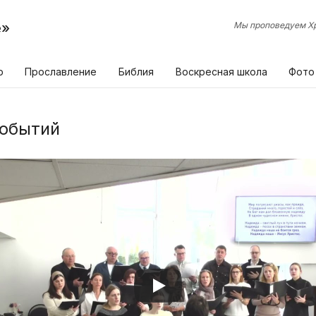
е»
Мы проповедуем Хр
р
Прославление
Библия
Воскресная школа
Фото
событий