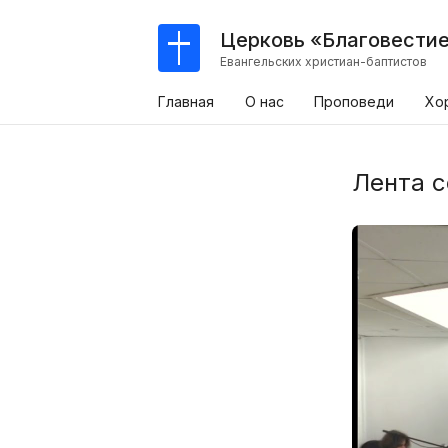
Церковь «Благовести
Евангельских христиан-баптистов
Главная
О нас
Проповеди
Хо
Лента 