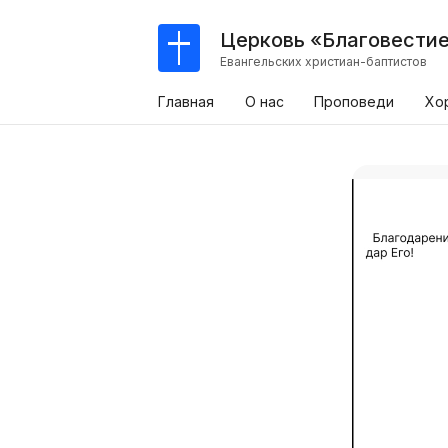
Церковь «Благовести
Евангельских христиан-баптистов
Главная
О нас
Проповеди
Хо