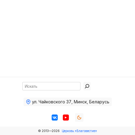
Хор
Прославление
Библия
Воскресная
школа
Фото Воскресной школы
Видео Воскресной школы
Фото
Поиск
Видео
ул. Чайковского 37
,
Минск, Беларусь
Архив
Пожертвования
© 2013—2026
Церковь «Благовестие»