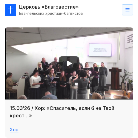
Церковь «Благовестие»
Евангельских христиан-баптистов
Главная
О
нас
Кто такие баптисты?
Мы на карте
Проповеди
Пасторское наставление
Проповеди
15.03’26 / Хор: «Спаситель, если б не Твой
Серии проповедей
крест…»
Трансляции
Хор