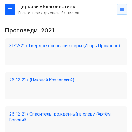
Церковь «Благовестие»
Евангельских христиан-баптистов
Главная
Проповеди. 2021
О
нас
31-12-21 / Твёрдое основание веры (Игорь Прокопов)
Кто такие баптисты?
Мы на карте
Проповеди
26-12-21 / (Николай Козловский)
Пасторское наставление
Проповеди
Серии проповедей
26-12-21 / Спаситель, рождённый в хлеву (Артём
Трансляции
Головий)