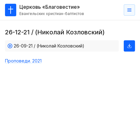
Церковь «Благовестие»
Евангельских христиан-баптистов
Главная
26-12-21 / (Николай Козловский)
О
нас
26-09-21 / (Николай Козловский)
Кто такие баптисты?
Проповеди. 2021
Мы на карте
Проповеди
Пасторское наставление
Проповеди
Серии проповедей
Трансляции