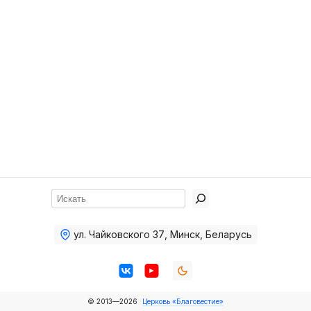
Хор
Прославление
Библия
Воскресная
школа
Фото Воскресной школы
Видео Воскресной школы
Фото
Поиск
Видео
ул. Чайковского 37
,
Минск, Беларусь
Архив
Пожертвования
© 2013—2026
Церковь «Благовестие»