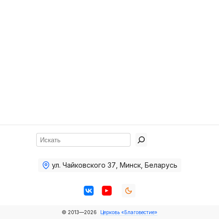
Хор
Прославление
Библия
Воскресная
школа
Фото Воскресной школы
Видео Воскресной школы
Фото
Поиск
Видео
ул. Чайковского 37
,
Минск, Беларусь
Архив
Пожертвования
© 2013—2026
Церковь «Благовестие»