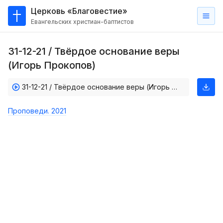
Церковь «Благовестие»
Евангельских христиан-баптистов
Главная
31-12-21 / Твёрдое основание веры
О
(Игорь Прокопов)
нас
31-12-21 / Твёрдое основание веры (Игорь Прокопов)
Кто такие баптисты?
Мы на карте
Проповеди. 2021
Проповеди
Пасторское наставление
Проповеди
Серии проповедей
Трансляции