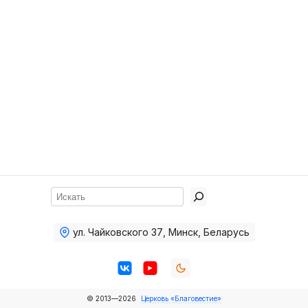
Хор
Прославление
Библия
Воскресная
школа
Фото Воскресной школы
Видео Воскресной школы
Фото
Поиск
Видео
ул. Чайковского 37
,
Минск, Беларусь
Архив
Пожертвования
© 2013—2026
Церковь «Благовестие»