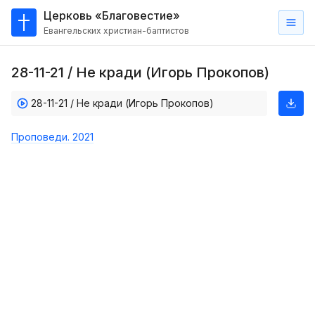
Церковь «Благовестие»
Евангельских христиан-баптистов
Главная
28-11-21 / Не кради (Игорь Прокопов)
О
нас
28-11-21 / Не кради (Игорь Прокопов)
Кто такие баптисты?
Проповеди. 2021
Мы на карте
Проповеди
Пасторское наставление
Проповеди
Серии проповедей
Трансляции