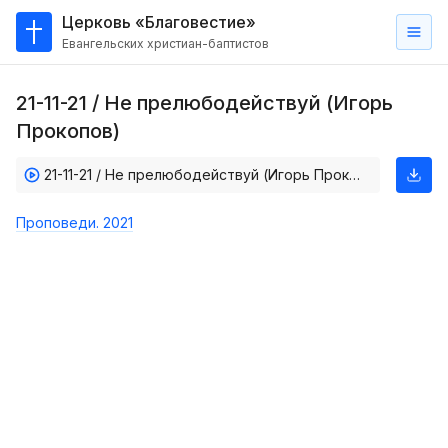
Церковь «Благовестие»
Евангельских христиан-баптистов
Главная
21-11-21 / Не прелюбодействуй (Игорь
О
Прокопов)
нас
21-11-21 / Не прелюбодействуй (Игорь Прокопов)
Кто такие баптисты?
Мы на карте
Проповеди. 2021
Проповеди
Пасторское наставление
Проповеди
Серии проповедей
Трансляции