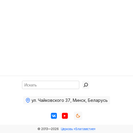
Хор
Прославление
Библия
Воскресная
школа
Фото Воскресной школы
Видео Воскресной школы
Фото
Поиск
Видео
ул. Чайковского 37
,
Минск, Беларусь
Архив
Пожертвования
© 2013—2026
Церковь «Благовестие»