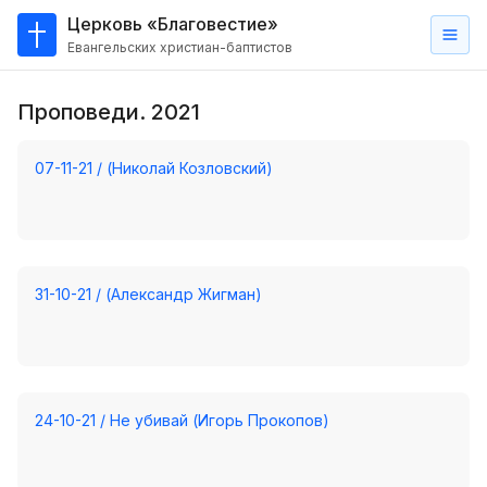
Церковь «Благовестие»
Евангельских христиан-баптистов
Главная
Проповеди. 2021
О
нас
07-11-21 / (Николай Козловский)
Кто такие баптисты?
Мы на карте
Проповеди
31-10-21 / (Александр Жигман)
Пасторское наставление
Проповеди
Серии проповедей
24-10-21 / Не убивай (Игорь Прокопов)
Трансляции