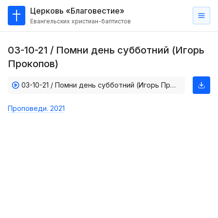
Церковь «Благовестие»
Евангельских христиан-баптистов
Главная
03-10-21 / Помни день субботний (Игорь
О
Прокопов)
нас
03-10-21 / Помни день субботний (Игорь Прокопов)
Кто такие баптисты?
Мы на карте
Проповеди. 2021
Проповеди
Пасторское наставление
Проповеди
Серии проповедей
Трансляции