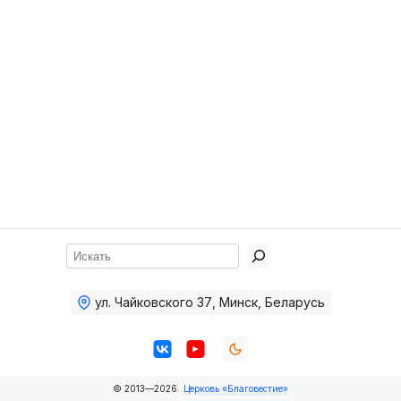
Хор
Прославление
Библия
Воскресная
школа
Фото Воскресной школы
Видео Воскресной школы
Фото
Поиск
Видео
ул. Чайковского 37
,
Минск, Беларусь
Архив
Пожертвования
© 2013—2026
Церковь «Благовестие»