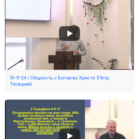
Хор
Прославление
Библия
Воскресная
школа
Фото Воскресной школы
Видео Воскресной школы
10-11-24 / Общность с Богом во Христе (Пётр
Фото
Тисецкий)
Видео
Архив
Пожертвования