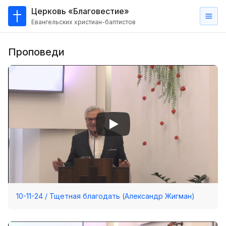
Церковь «Благовестие»
Евангельских христиан-баптистов
Главная
Проповеди
О
нас
Кто такие баптисты?
Мы на карте
Проповеди
Пасторское наставление
Проповеди
Серии проповедей
10-11-24 / Тщетная благодать (Александр Жигман)
Трансляции