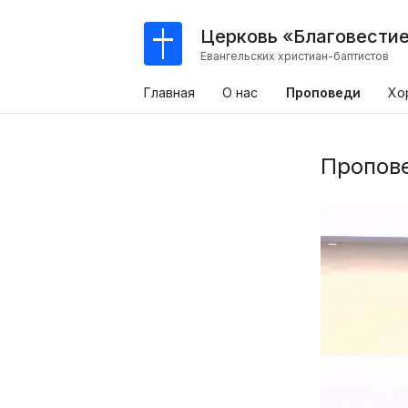
Церковь «Благовести
Евангельских христиан-баптистов
Главная
О нас
Проповеди
Хо
Пропов