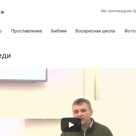
е»
Мы проповедуем Хр
р
Прославление
Библия
Воскресная школа
Фото
еди