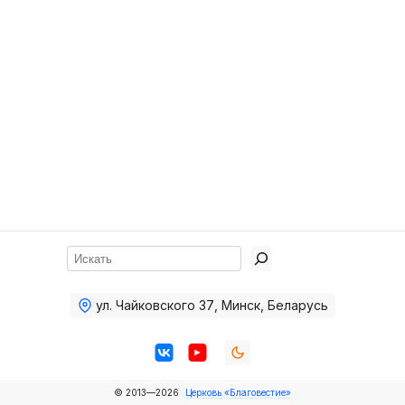
Хор
Прославление
Библия
Воскресная
школа
Фото Воскресной школы
Видео Воскресной школы
Фото
Поиск
Видео
ул. Чайковского 37
,
Минск, Беларусь
Архив
Пожертвования
© 2013—2026
Церковь «Благовестие»