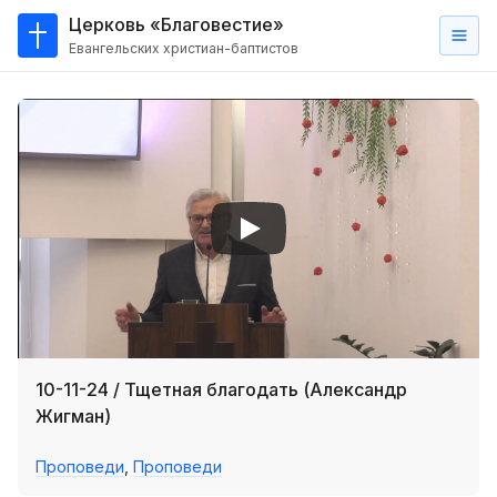
Церковь «Благовестие»
Евангельских христиан-баптистов
Главная
О
нас
Кто такие баптисты?
Мы на карте
Проповеди
Пасторское наставление
Проповеди
10-11-24 / Тщетная благодать (Александр
Серии проповедей
Жигман)
Трансляции
Проповеди
,
Проповеди