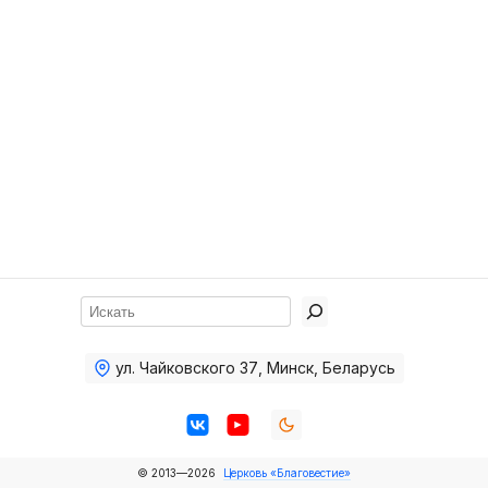
Хор
Прославление
Библия
Воскресная
школа
Фото Воскресной школы
Видео Воскресной школы
Фото
Поиск
Видео
ул. Чайковского 37
,
Минск, Беларусь
Архив
Пожертвования
© 2013—2026
Церковь «Благовестие»