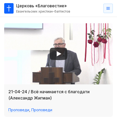
Церковь «Благовестие»
Евангельских христиан-баптистов
Главная
О
нас
Кто такие баптисты?
Мы на карте
Проповеди
Пасторское наставление
Проповеди
21-04-24 / Всё начинается с благодати
Серии проповедей
(Александр Жигман)
Трансляции
Проповеди
,
Проповеди