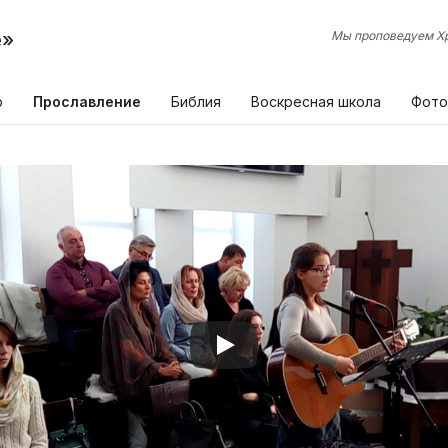
е»
Мы проповедуем Хр
р
Прославление
Библия
Воскресная школа
Фото