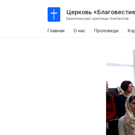
Церковь «Благовести
Евангельских христиан-баптистов
Главная
О нас
Проповеди
Хо