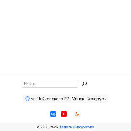
Хор
Прославление
Библия
Воскресная
школа
Фото Воскресной школы
Видео Воскресной школы
Фото
Поиск
Видео
ул. Чайковского 37
,
Минск, Беларусь
Архив
Пожертвования
© 2013—2026
Церковь «Благовестие»