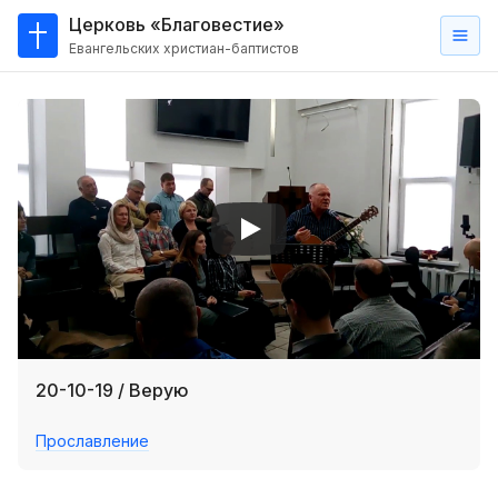
Церковь «Благовестие»
Евангельских христиан-баптистов
Главная
О
нас
Кто такие баптисты?
Мы на карте
Проповеди
Пасторское наставление
Проповеди
20-10-19 / Верую
Серии проповедей
Прославление
Трансляции