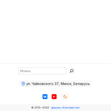
Хор
Прославление
Библия
Воскресная
школа
Фото Воскресной школы
Видео Воскресной школы
Фото
Поиск
Видео
ул. Чайковского 37
,
Минск, Беларусь
Архив
Пожертвования
© 2013—2026
Церковь «Благовестие»