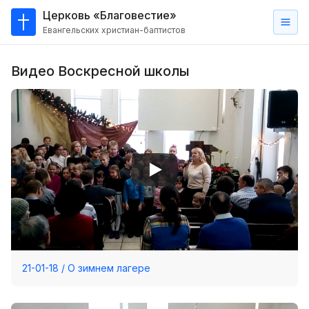
Церковь «Благовестие»
Евангельских христиан-баптистов
Главная
Видео Воскресной школы
О
нас
Кто такие баптисты?
Мы на карте
Проповеди
Пасторское наставление
Проповеди
Серии проповедей
21-01-18 / О зимнем лагере
Трансляции