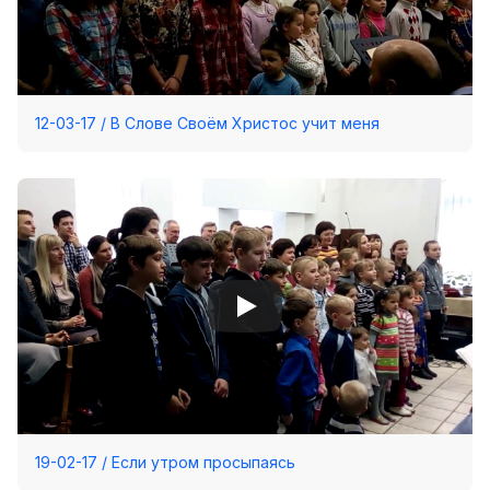
12-03-17 / В Слове Своём Христос учит меня
19-02-17 / Если утром просыпаясь