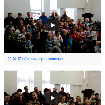
Хор
Прославление
Библия
Воскресная
школа
Фото Воскресной школы
Видео Воскресной школы
29-10-17 / Детское прославление
Фото
Видео
Архив
Пожертвования