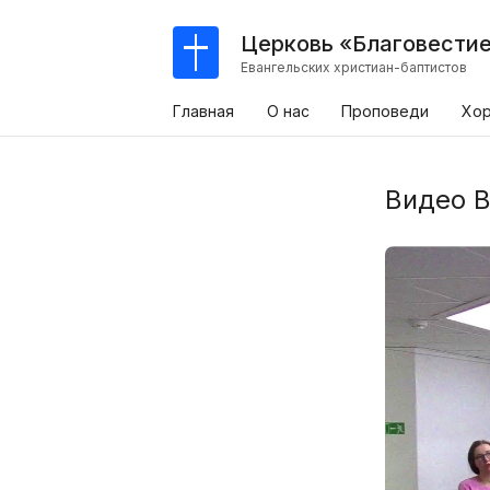
Церковь «Благовести
Евангельских христиан-баптистов
Главная
О нас
Проповеди
Хо
Видео 