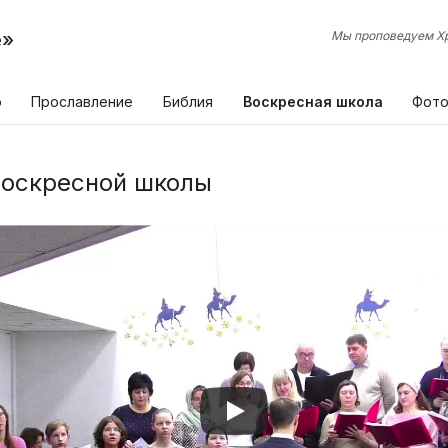
е»
Мы проповедуем Хр
р
Прославление
Библия
Воскресная школа
Фот
Воскресной школы