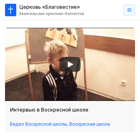
Церковь «Благовестие»
Евангельских христиан-баптистов
Главная
О
нас
Кто такие баптисты?
Мы на карте
Проповеди
Пасторское наставление
Проповеди
Интервью в Воскресной школе
Серии проповедей
Видео Воскресной школы
,
Воскресная школа
Трансляции