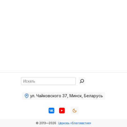
Хор
Прославление
Библия
Воскресная
школа
Фото Воскресной школы
Видео Воскресной школы
Фото
Поиск
Видео
ул. Чайковского 37
,
Минск, Беларусь
Архив
Пожертвования
© 2013—2026
Церковь «Благовестие»