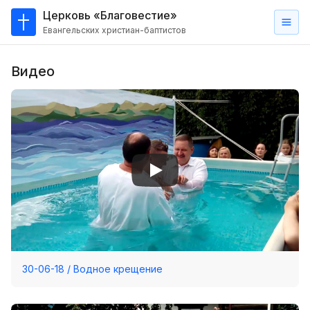
Церковь «Благовестие»
Евангельских христиан-баптистов
Главная
Видео
О
нас
Кто такие баптисты?
Мы на карте
Проповеди
Пасторское наставление
Проповеди
Серии проповедей
30-06-18 / Водное крещение
Трансляции