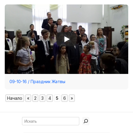
09-10-16 / Праздник Жатвы
Начало
«
2
3
4
5
6
»
Поиск