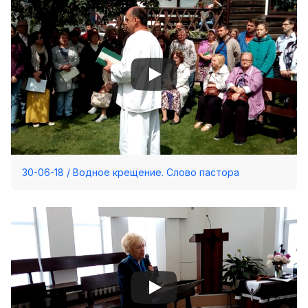
Хор
Прославление
Библия
Воскресная
школа
Фото Воскресной школы
Видео Воскресной школы
30-06-18 / Водное крещение. Слово пастора
Фото
Видео
Архив
Пожертвования