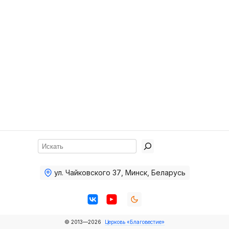
Хор
Прославление
Библия
Воскресная
школа
Фото Воскресной школы
Видео Воскресной школы
Фото
Поиск
Видео
ул. Чайковского 37
,
Минск, Беларусь
Архив
Пожертвования
© 2013—2026
Церковь «Благовестие»