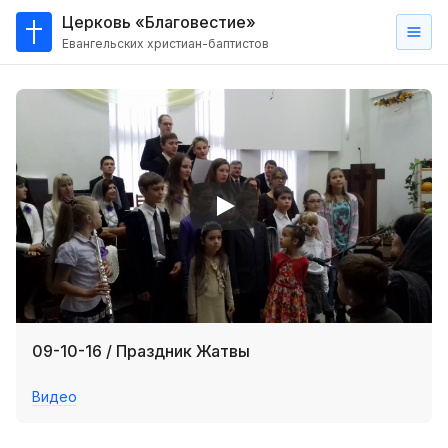
Церковь «Благовестие»
Евангельских христиан-баптистов
Главная
О
нас
Кто такие баптисты?
Мы на карте
Проповеди
Пасторское наставление
Проповеди
09-10-16 / Праздник Жатвы
Серии проповедей
Видео
Трансляции