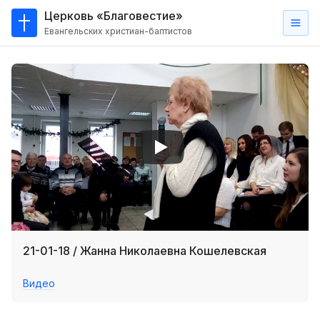
Церковь «Благовестие»
Евангельских христиан-баптистов
Главная
О
нас
Кто такие баптисты?
Мы на карте
Проповеди
Пасторское наставление
Проповеди
21-01-18 / Жанна Николаевна Кошелевская
Серии проповедей
Видео
Трансляции