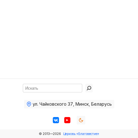
Хор
Прославление
Библия
Воскресная
школа
Фото Воскресной школы
Видео Воскресной школы
Фото
Поиск
Видео
ул. Чайковского 37
,
Минск, Беларусь
Архив
Пожертвования
© 2013—2026
Церковь «Благовестие»