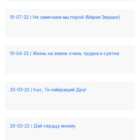
Хор
Прославление
10-07-22 / Не замечаем мы порой (Мария Змушко)
Библия
Воскресная
школа
10-04-22 / Жизнь на земле очень трудна и суетна
Фото Воскресной школы
Видео Воскресной школы
Фото
20-03-22 / Ісус, Ти найкращий Друг
Видео
Архив
Пожертвования
20-02-22 / Дай сердцу моему