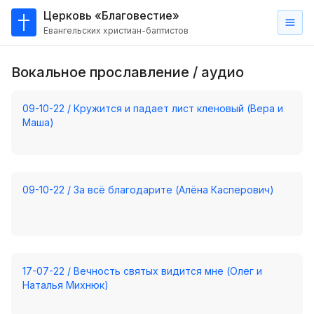
Церковь «Благовестие»
Евангельских христиан-баптистов
Главная
Вокальное прославление / аудио
О
нас
09-10-22 / Кружится и падает лист кленовый (Вера и
Маша)
Кто такие баптисты?
Мы на карте
Проповеди
09-10-22 / За всё благодарите (Алёна Касперович)
Пасторское наставление
Проповеди
Серии проповедей
17-07-22 / Вечность святых видится мне (Олег и
Трансляции
Наталья Михнюк)