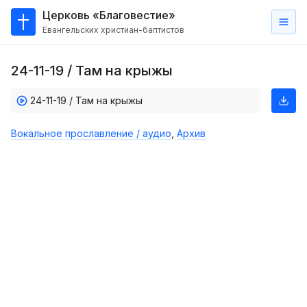
Церковь «Благовестие»
Евангельских христиан-баптистов
Главная
24-11-19 / Там на крыжы
О
нас
24-11-19 / Там на крыжы
Кто такие баптисты?
Вокальное прославление / аудио
,
Архив
Мы на карте
Проповеди
Пасторское наставление
Проповеди
Серии проповедей
Трансляции