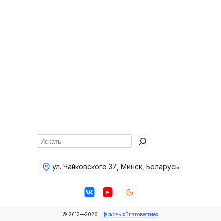
Хор
Прославление
Библия
Воскресная
школа
Фото Воскресной школы
Видео Воскресной школы
Фото
Поиск
Видео
ул. Чайковского 37
,
Минск, Беларусь
Архив
Пожертвования
© 2013—2026
Церковь «Благовестие»