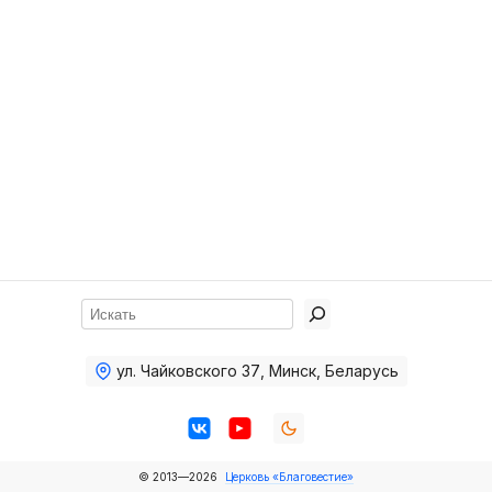
Хор
Прославление
Библия
Воскресная
школа
Фото Воскресной школы
Видео Воскресной школы
Фото
Поиск
Видео
ул. Чайковского 37
,
Минск, Беларусь
Архив
Пожертвования
© 2013—2026
Церковь «Благовестие»