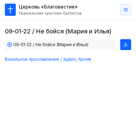
Церковь «Благовестие»
Евангельских христиан-баптистов
Главная
09-01-22 / Не бойся (Мария и Илья)
О
нас
09-01-22 / Не бойся (Мария и Илья)
Кто такие баптисты?
Вокальное прославление / аудио
,
Архив
Мы на карте
Проповеди
Пасторское наставление
Проповеди
Серии проповедей
Трансляции