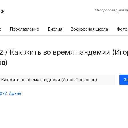
е»
Мы проповедуем Хр
р
Прославление
Библия
Воскресная школа
Фото
2 / Как жить во время пандемии (Иго
в)
/ Как жить во время пандемии (Игорь Прокопов)
З
022
,
Архив