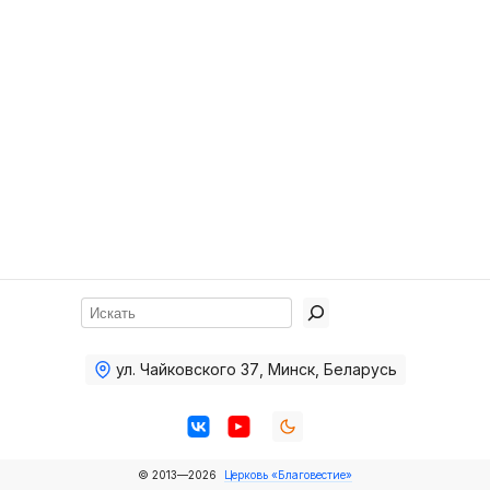
Хор
Прославление
Библия
Воскресная
школа
Фото Воскресной школы
Видео Воскресной школы
Фото
Поиск
Видео
ул. Чайковского 37
,
Минск, Беларусь
Архив
Пожертвования
© 2013—2026
Церковь «Благовестие»