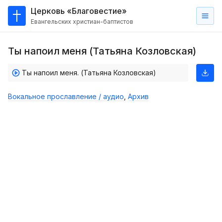
Церковь «Благовестие»
Евангельских христиан-баптистов
Главная
Ты напоил меня (Татьяна Козловская)
О
нас
Ты напоил меня. (Татьяна Козловская)
Кто такие баптисты?
Вокальное прославление / аудио
,
Архив
Мы на карте
Проповеди
Пасторское наставление
Проповеди
Серии проповедей
Трансляции