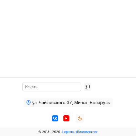
Хор
Прославление
Библия
Воскресная
школа
Фото Воскресной школы
Видео Воскресной школы
Фото
Поиск
Видео
ул. Чайковского 37
,
Минск, Беларусь
Архив
Пожертвования
© 2013—2026
Церковь «Благовестие»