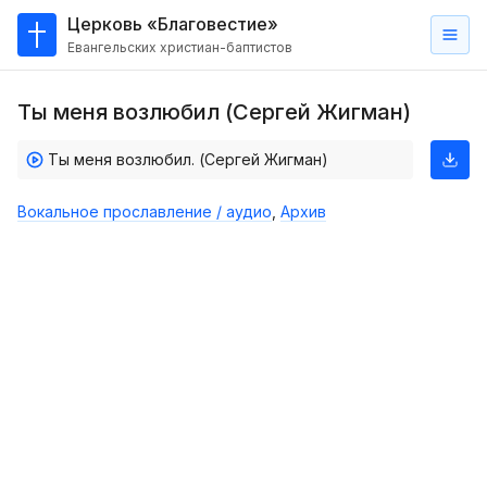
Церковь «Благовестие»
Евангельских христиан-баптистов
Главная
Ты меня возлюбил (Сергей Жигман)
О
нас
Ты меня возлюбил. (Сергей Жигман)
Кто такие баптисты?
Вокальное прославление / аудио
,
Архив
Мы на карте
Проповеди
Пасторское наставление
Проповеди
Серии проповедей
Трансляции