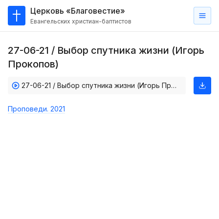
Церковь «Благовестие»
Евангельских христиан-баптистов
Главная
27-06-21 / Выбор спутника жизни (Игорь
О
Прокопов)
нас
27-06-21 / Выбор спутника жизни (Игорь Прокопов)
Кто такие баптисты?
Мы на карте
Проповеди. 2021
Проповеди
Пасторское наставление
Проповеди
Серии проповедей
Трансляции