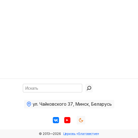
Хор
Прославление
Библия
Воскресная
школа
Фото Воскресной школы
Видео Воскресной школы
Фото
Поиск
Видео
ул. Чайковского 37
,
Минск, Беларусь
Архив
Пожертвования
© 2013—2026
Церковь «Благовестие»