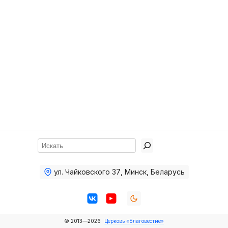
Хор
Прославление
Библия
Воскресная
школа
Фото Воскресной школы
Видео Воскресной школы
Фото
Поиск
Видео
ул. Чайковского 37
,
Минск, Беларусь
Архив
Пожертвования
© 2013—2026
Церковь «Благовестие»