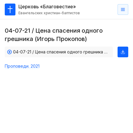
Церковь «Благовестие»
Евангельских христиан-баптистов
Главная
04-07-21 / Цена спасения одного
О
грешника (Игорь Прокопов)
нас
04-07-21 / Цена спасения одного грешника (Игорь Прокопов)
Кто такие баптисты?
Мы на карте
Проповеди. 2021
Проповеди
Пасторское наставление
Проповеди
Серии проповедей
Трансляции