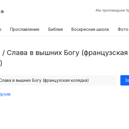
е»
Мы проповедуем Хр
р
Прославление
Библия
Воскресная школа
Фото
7 / Слава в вышних Богу (французская
)
/ Слава в вышних Богу (французская колядка)
З
Архив