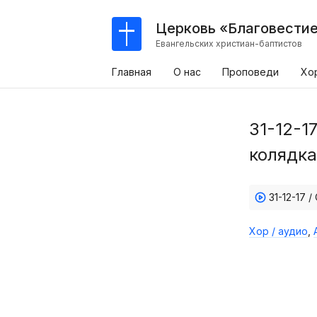
Церковь «Благовести
Евангельских христиан-баптистов
Главная
О нас
Проповеди
Хо
31-12-1
колядка
31-12-17 
Хор / аудио
,