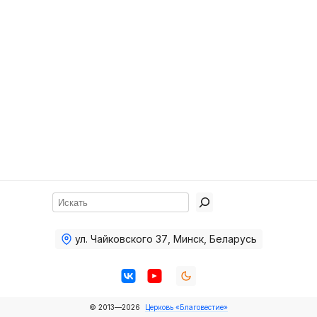
Хор
Прославление
Библия
Воскресная
школа
Фото Воскресной школы
Видео Воскресной школы
Фото
Поиск
Видео
ул. Чайковского 37
,
Минск, Беларусь
Архив
Пожертвования
© 2013—2026
Церковь «Благовестие»