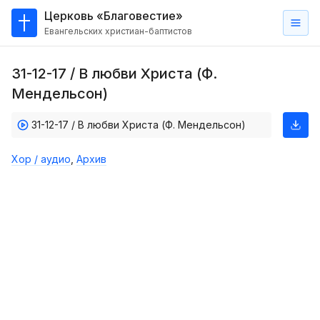
Церковь «Благовестие»
Евангельских христиан-баптистов
Главная
31-12-17 / В любви Христа (Ф.
О
Мендельсон)
нас
31-12-17 / В любви Христа (Ф. Мендельсон)
Кто такие баптисты?
Мы на карте
Хор / аудио
,
Архив
Проповеди
Пасторское наставление
Проповеди
Серии проповедей
Трансляции