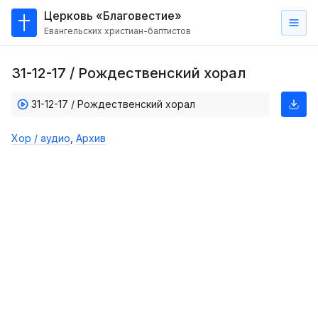
Церковь «Благовестие»
Евангельских христиан-баптистов
Главная
31-12-17 / Рождественский хорал
О
нас
31-12-17 / Рождественский хорал
Кто такие баптисты?
Хор / аудио
,
Архив
Мы на карте
Проповеди
Пасторское наставление
Проповеди
Серии проповедей
Трансляции