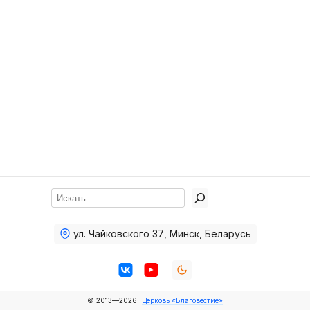
Хор
Прославление
Библия
Воскресная
школа
Фото Воскресной школы
Видео Воскресной школы
Фото
Поиск
Видео
ул. Чайковского 37
,
Минск, Беларусь
Архив
Пожертвования
© 2013—2026
Церковь «Благовестие»