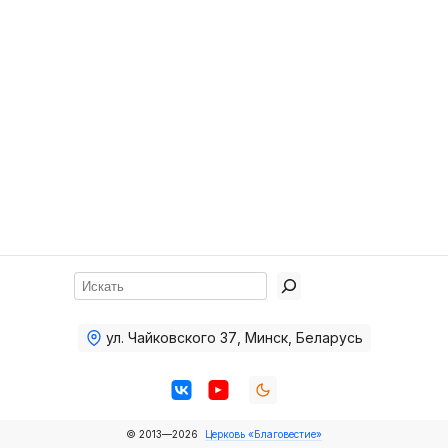
Хор
Прославление
Библия
Воскресная
школа
Фото Воскресной школы
Видео Воскресной школы
Фото
Поиск
Видео
ул. Чайковского 37
,
Минск, Беларусь
Архив
Пожертвования
© 2013—2026
Церковь «Благовестие»