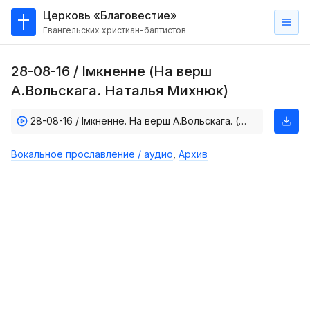
Церковь «Благовестие»
Евангельских христиан-баптистов
Главная
28-08-16 / Iмкненне (На верш
О
А.Вольскага. Наталья Михнюк)
нас
28-08-16 / Iмкненне. На верш А.Вольскага. (Наталья Мiхнюк)
Кто такие баптисты?
Мы на карте
Вокальное прославление / аудио
,
Архив
Проповеди
Пасторское наставление
Проповеди
Серии проповедей
Трансляции