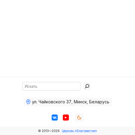
Хор
Прославление
Библия
Воскресная
школа
Фото Воскресной школы
Видео Воскресной школы
Фото
Поиск
Видео
ул. Чайковского 37
,
Минск, Беларусь
Архив
Пожертвования
© 2013—2026
Церковь «Благовестие»