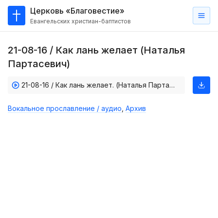
Церковь «Благовестие»
Евангельских христиан-баптистов
Главная
21-08-16 / Как лань желает (Наталья
О
Партасевич)
нас
21-08-16 / Как лань желает. (Наталья Партасевич)
Кто такие баптисты?
Мы на карте
Вокальное прославление / аудио
,
Архив
Проповеди
Пасторское наставление
Проповеди
Серии проповедей
Трансляции