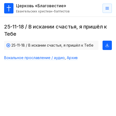
Церковь «Благовестие»
Евангельских христиан-баптистов
Главная
25-11-18 / В искании счастья, я пришёл к
О
Тебе
нас
25-11-18 / В искании счастья, я пришёл к Тебе
Кто такие баптисты?
Мы на карте
Вокальное прославление / аудио
,
Архив
Проповеди
Пасторское наставление
Проповеди
Серии проповедей
Трансляции