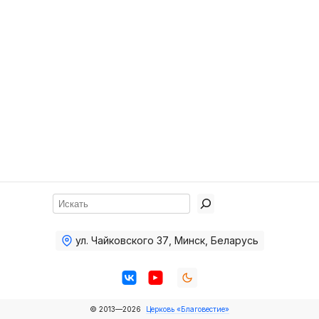
Хор
Прославление
Библия
Воскресная
школа
Фото Воскресной школы
Видео Воскресной школы
Фото
Поиск
Видео
ул. Чайковского 37
,
Минск, Беларусь
Архив
Пожертвования
© 2013—2026
Церковь «Благовестие»