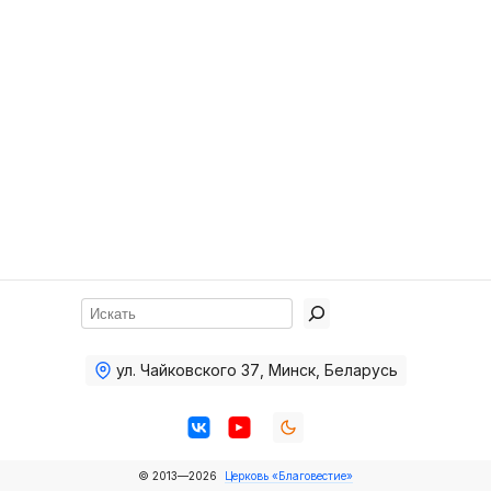
Хор
Прославление
Библия
Воскресная
школа
Фото Воскресной школы
Видео Воскресной школы
Фото
Поиск
Видео
ул. Чайковского 37
,
Минск, Беларусь
Архив
Пожертвования
© 2013—2026
Церковь «Благовестие»