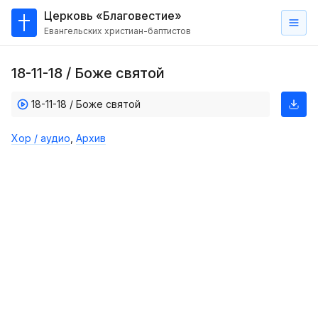
Церковь «Благовестие»
Евангельских христиан-баптистов
Главная
18-11-18 / Боже святой
О
нас
18-11-18 / Боже святой
Кто такие баптисты?
Хор / аудио
,
Архив
Мы на карте
Проповеди
Пасторское наставление
Проповеди
Серии проповедей
Трансляции