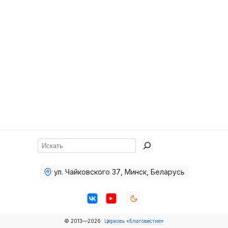
Хор
Прославление
Библия
Воскресная
школа
Фото Воскресной школы
Видео Воскресной школы
Фото
Поиск
Видео
ул. Чайковского 37
,
Минск, Беларусь
Архив
Пожертвования
© 2013—2026
Церковь «Благовестие»