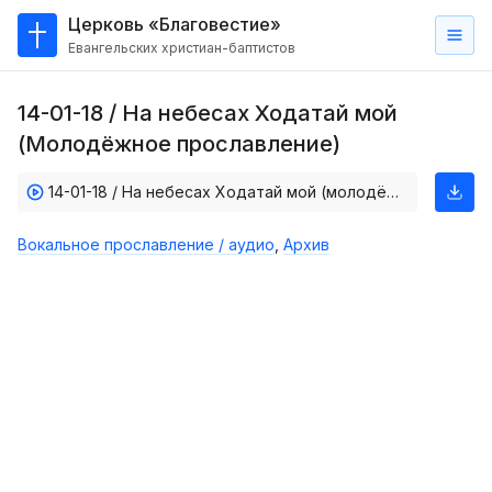
Церковь «Благовестие»
Евангельских христиан-баптистов
Главная
14-01-18 / На небесах Ходатай мой
О
(Молодёжное прославление)
нас
14-01-18 / На небесах Ходатай мой (молодёжное прославление)
Кто такие баптисты?
Мы на карте
Вокальное прославление / аудио
,
Архив
Проповеди
Пасторское наставление
Проповеди
Серии проповедей
Трансляции