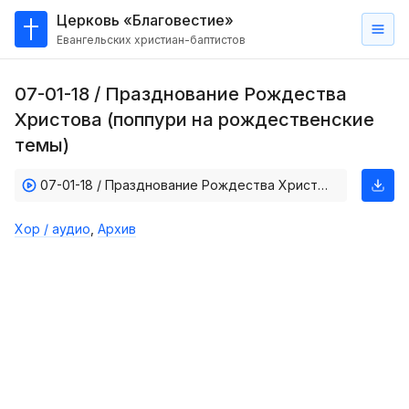
Церковь «Благовестие»
Евангельских христиан-баптистов
Главная
07-01-18 / Празднование Рождества
О
Христова (поппури на рождественские
нас
темы)
Кто такие баптисты?
07-01-18 / Празднование Рождества Христова (поппури на рождественские темы)
Мы на карте
Хор / аудио
,
Архив
Проповеди
Пасторское наставление
Проповеди
Серии проповедей
Трансляции