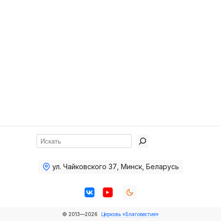
Хор
Прославление
Библия
Воскресная
школа
Фото Воскресной школы
Видео Воскресной школы
Фото
Поиск
Видео
ул. Чайковского 37
,
Минск, Беларусь
Архив
Пожертвования
© 2013—2026
Церковь «Благовестие»