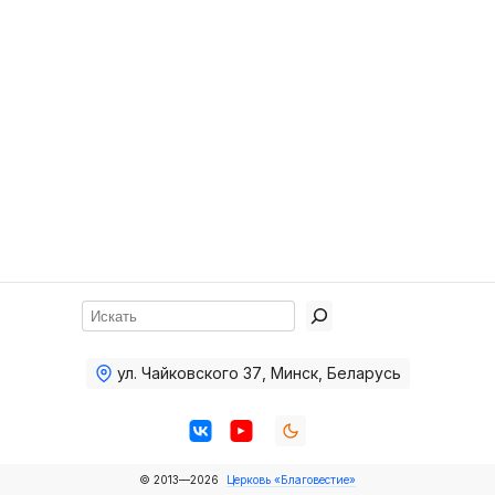
Хор
Прославление
Библия
Воскресная
школа
Фото Воскресной школы
Видео Воскресной школы
Фото
Поиск
Видео
ул. Чайковского 37
,
Минск, Беларусь
Архив
Пожертвования
© 2013—2026
Церковь «Благовестие»