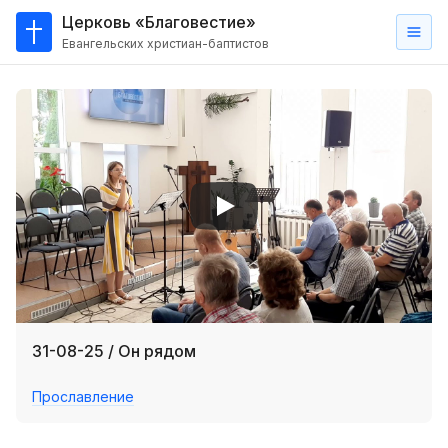
Церковь «Благовестие»
Евангельских христиан-баптистов
Главная
О
нас
Кто такие баптисты?
Мы на карте
Проповеди
Пасторское наставление
Проповеди
31-08-25 / Он рядом
Серии проповедей
Прославление
Трансляции