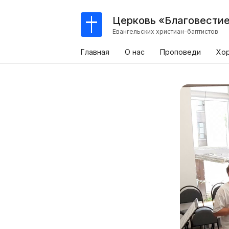
Церковь «Благовести
Евангельских христиан-баптистов
Главная
О нас
Проповеди
Хо